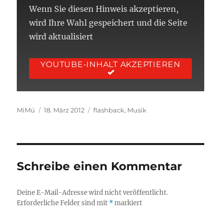
Wenn Sie diesen Hinweis akzeptieren,
wird Ihre Wahl gespeichert und die Seite
wird aktualisiert
YOUTUBE-INHALT AKZEPTIEREN
Autor
Veröffentlicht
Kategorien
MiMü
18. März 2012
flashback
,
Musik
am
Schreibe einen Kommentar
Deine E-Mail-Adresse wird nicht veröffentlicht.
Erforderliche Felder sind mit
*
markiert