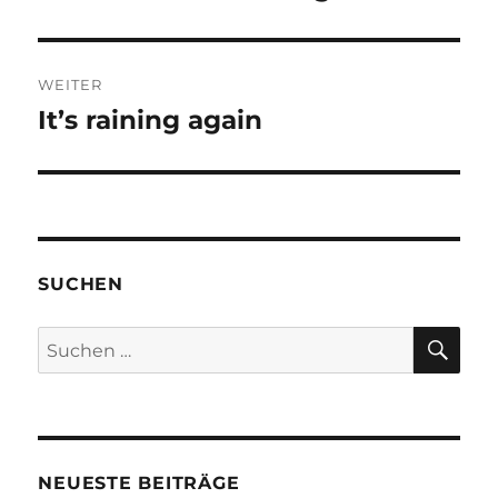
WEITER
It’s raining again
Nächster
Beitrag:
SUCHEN
SU
Suchen
nach:
NEUESTE BEITRÄGE