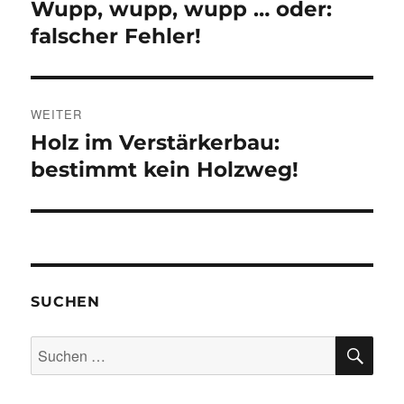
Wupp, wupp, wupp … oder:
Vorheriger
Beitrag:
falscher Fehler!
WEITER
Holz im Verstärkerbau:
Nächster
Beitrag:
bestimmt kein Holzweg!
SUCHEN
SU
Suchen
nach: