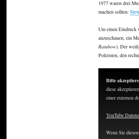
1977 waren drei Musi
machen sollten:
Ste
Um einen Eindruck v
anzuschauen, ein Me
Rainbow
). Der weiß
Polizisten, den rech
Bitte akzeptier
diese akzeptiere
einer externen dri
YouTube Datensc
Wenn Sie diesen 