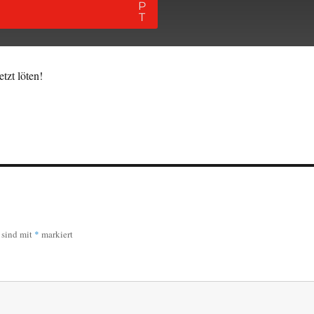
tzt löten!
r sind mit
*
markiert