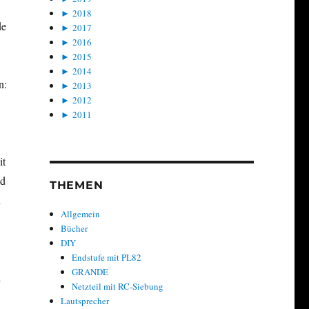
►
2018
de
►
2017
►
2016
►
2015
►
2014
n:
►
2013
►
2012
►
2011
it
ed
THEMEN
n
Allgemein
Bücher
DIY
Endstufe mit PL82
GRANDE
d
Netzteil mit RC-Siebung
Lautsprecher