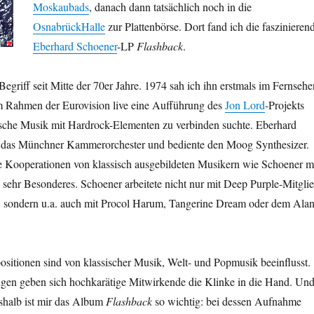
Moskaubads
, danach dann tatsächlich noch in die
OsnabrückHalle
zur Plattenbörse. Dort fand ich die faszinieren
Eberhard Schoener
-LP
Flashback
.
Begriff seit Mitte der 70er Jahre. 1974 sah ich ihn erstmals im Fernsehe
 Rahmen der Eurovision live eine Aufführung des
Jon Lord
-Projekts
sche Musik mit Hardrock-Elementen zu verbinden suchte. Eberhard
er das Münchner Kammerorchester und bediente den Moog Synthesizer.
e Kooperationen von klassisch ausgebildeten Musikern wie Schoener m
sehr Besonderes. Schoener arbeitete nicht nur mit Deep Purple-Mitgli
 sondern u.a. auch mit Procol Harum, Tangerine Dream oder dem Ala
sitionen sind von klassischer Musik, Welt- und Popmusik beeinflusst.
ngen geben sich hochkarätige Mitwirkende die Klinke in die Hand. Un
halb ist mir das Album
Flashback
so wichtig: bei dessen Aufnahme