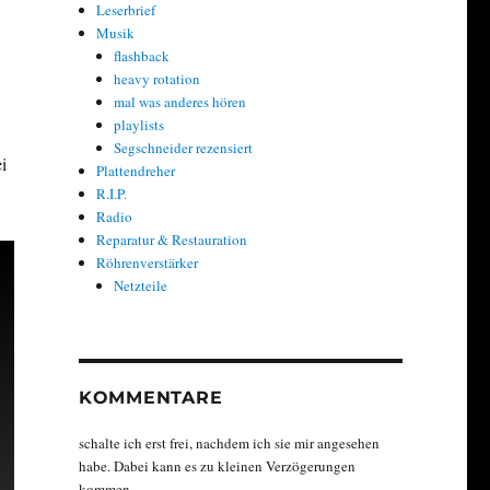
Leserbrief
Musik
flashback
heavy rotation
mal was anderes hören
playlists
Segschneider rezensiert
i
Plattendreher
R.I.P.
Radio
Reparatur & Restauration
Röhrenverstärker
Netzteile
KOMMENTARE
schalte ich erst frei, nachdem ich sie mir angesehen
habe. Dabei kann es zu kleinen Verzögerungen
kommen.