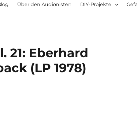
Blog
Über den Audionisten
DIY-Projekte
Gef
l. 21: Eberhard
back (LP 1978)