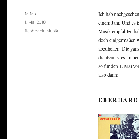
Autor
Ich hab nachgesehen:
MiMü
Veröffentlicht
einem Jahr. Und es i
1. Mai 2018
am
Kategorien
Musik empfohlen habe
flashback
,
Musik
doch einigermaßen w
abzuhelfen. Die ganz
draußen ist es immer
so für den 1. Mai vo
also dann:
EBERHARD 