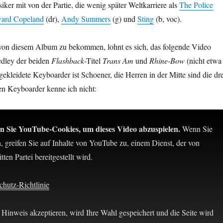
ker mit von der Partie, die wenig später Weltkarriere als
The Police
ward Copeland
(dr),
Andy Summers
(g) und
Sting
(b, voc).
on diesem Album zu bekommen, lohnt es sich, das folgende Video
dley der beiden
Flashback
-Titel
Trans Am
und
Rhine-Bow
(nicht etwa
gekleidete Keyboarder ist Schoener, die Herren in der Mitte sind die dre
ten Keyboarder kenne ich nicht:
en Sie YouTube-Cookies, um dieses Video abzuspielen.
Wenn Sie
n, greifen Sie auf Inhalte von YouTube zu, einem Dienst, der von
tten Partei bereitgestellt wird.
hutz-Richtlinie
Hinweis akzeptieren, wird Ihre Wahl gespeichert und die Seite wird