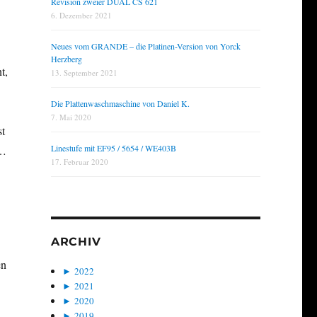
Revision zweier DUAL CS 621
6. Dezember 2021
Neues vom GRANDE – die Platinen-Version von Yorck
Herzberg
t,
13. September 2021
Die Plattenwaschmaschine von Daniel K.
7. Mai 2020
st
Linestufe mit EF95 / 5654 / WE403B
 …
17. Februar 2020
ARCHIV
en
►
2022
►
2021
►
2020
►
2019