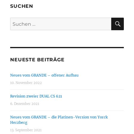
SUCHEN
SU
Suchen
nach:
NEUESTE BEITRÄGE
Neues vom GRANDE – offener Aufbau
10. November 2022
Revision zweier DUAL CS 621
6. Dezember 2021
Neues vom GRANDE – die Platinen-Version von Yorck
Herzberg
13. September 2021