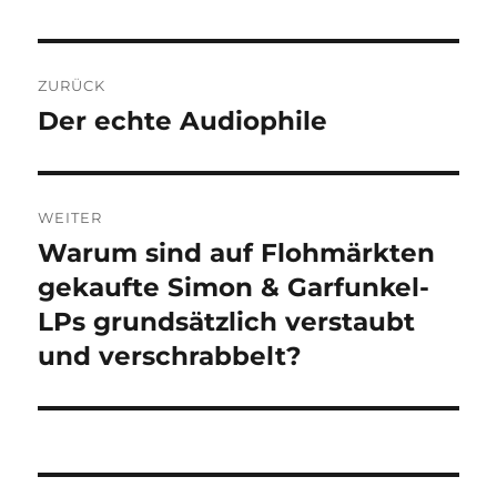
Beitragsnavigation
ZURÜCK
Der echte Audiophile
Vorheriger
Beitrag:
WEITER
Warum sind auf Flohmärkten
Nächster
Beitrag:
gekaufte Simon & Garfunkel-
LPs grundsätzlich verstaubt
und verschrabbelt?