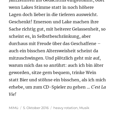
wenn Lakes Stimme statt in noch höhere
Lagen doch lieber in die tieferen ausweicht.
Geschenkt! Emerson und Lake machen ihre
Sache richtig gut, mit heiterer Gelassenheit, so
scheint es, in Selbstbeschränkung, aber
durchaus mit Freude über das Geschaffene –
auch ein bisschen Altersweisheit scheint da
mitzuschwingen. Und plötzlich geht mir auf,
warum mich das so anrührt: auch ich bin älter
geworden, sitze gern bequem, trinke Wein
statt Bier und stöhne ein bisschen, als ich mich
erhebe, um zum CD-Spieler zu gehen …
C´est La
Vie!
Autor
Veröffentlicht
Kategorien
MiMü
5. Oktober 2016
heavy rotation
,
Musik
am