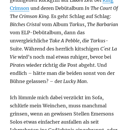
Crimson
und deren Debütalbum
In The Court Of
The Crimson King.
Es geht Schlag auf Schlag:
Bitches Cristal
vom Album
Tarkus
,
The Barbarian
vom ELP-Debütalbum, dann das
unvergleichliche
Take A Pebble
, die
Tarkus
-
Suite. Während des herrlich kitschigen
C´est La
Vie
wird’s noch mal etwas ruhiger, bevor bei
Pirates
wieder richtig die Post abgeht. Und
endlich – hätte man die beiden sonst von der
Bühne gelassen? – der
Lucky Man
.
Ich lümmle mich dabei verzückt im Sofa,
schlürfe mein Weinchen, muss manchmal
grinsen, wenn an gewissen Stellen Emersons
Solos etwas einfacher ausfallen als seit
Jahrzehnten ins Gedächtnis eingebrannt, oder