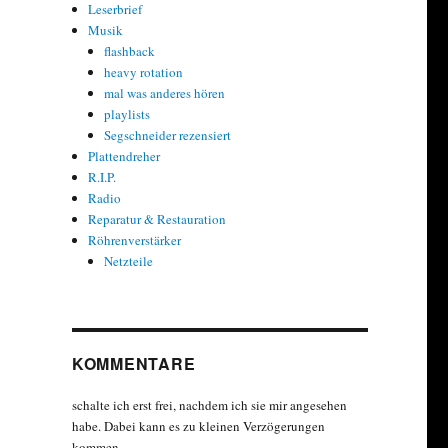
Leserbrief
Musik
flashback
heavy rotation
mal was anderes hören
playlists
Segschneider rezensiert
Plattendreher
R.I.P.
Radio
Reparatur & Restauration
Röhrenverstärker
Netzteile
KOMMENTARE
schalte ich erst frei, nachdem ich sie mir angesehen
habe. Dabei kann es zu kleinen Verzögerungen
kommen.