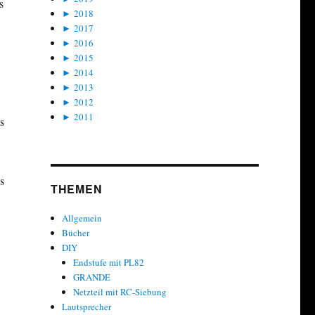
s
►
2018
►
2017
►
2016
►
2015
►
2014
►
2013
►
2012
►
2011
s
s
THEMEN
Allgemein
Bücher
DIY
Endstufe mit PL82
GRANDE
Netzteil mit RC-Siebung
Lautsprecher