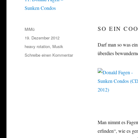
SO EIN CO
Autor
MiMü
Veröffentlicht
19. Dezember 2012
am
Darf man so was ein
Kategorien
heavy rotation
,
Musik
überdies bewundernd
zu
Schreibe einen Kommentar
heavy
rotation
Vol.
11:
Donald
Fagen
–
Sunken
Condos
Man nimmt es Fagen n
erfinden“, wie es ge