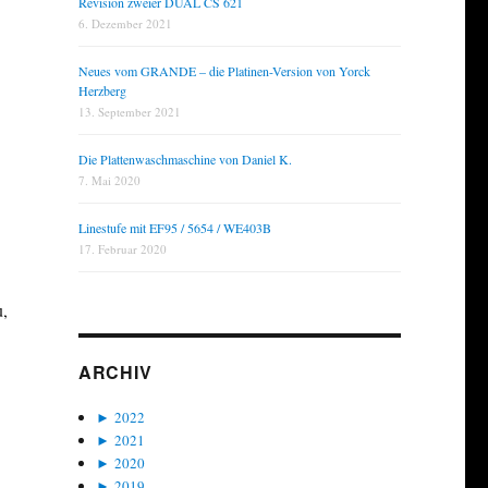
Revision zweier DUAL CS 621
6. Dezember 2021
Neues vom GRANDE – die Platinen-Version von Yorck
Herzberg
13. September 2021
Die Plattenwaschmaschine von Daniel K.
7. Mai 2020
Linestufe mit EF95 / 5654 / WE403B
17. Februar 2020
u,
ARCHIV
►
2022
►
2021
►
2020
►
2019