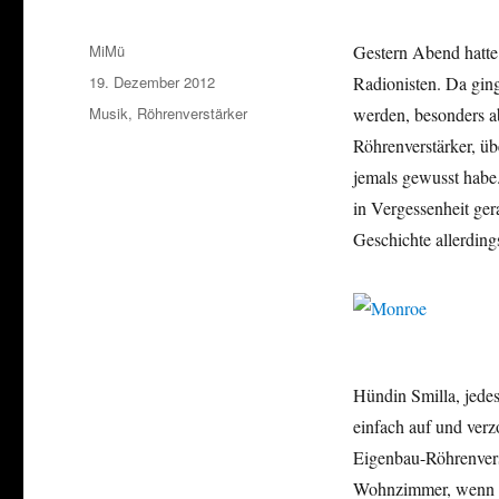
Autor
MiMü
Gestern Abend hatte 
Veröffentlicht
19. Dezember 2012
Radionisten. Da ging
am
Kategorien
Musik
,
Röhrenverstärker
werden, besonders a
Röhrenverstärker, üb
jemals gewusst habe.
in Vergessenheit ge
Geschichte allerdings
Hündin Smilla, jedes
einfach auf und verz
Eigenbau-Röhrenverst
Wohnzimmer, wenn wir