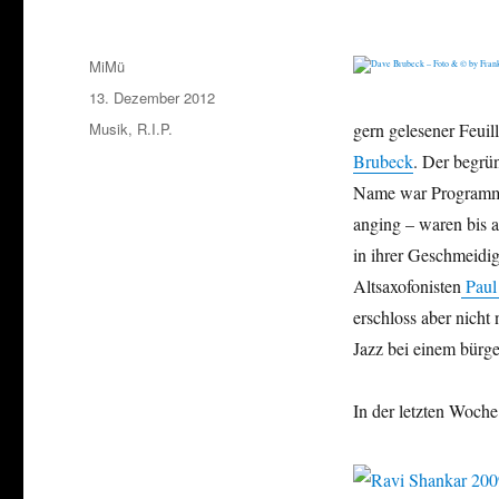
Autor
MiMü
Veröffentlicht
13. Dezember 2012
am
Kategorien
Musik
,
R.I.P.
gern gelesener Feuil
Brubeck
. Der begr
Name war Programm: 
anging – waren bis a
in ihrer Geschmeidi
Altsaxofonisten
Paul
erschloss aber nicht
Jazz bei einem bürg
In der letzten Woche