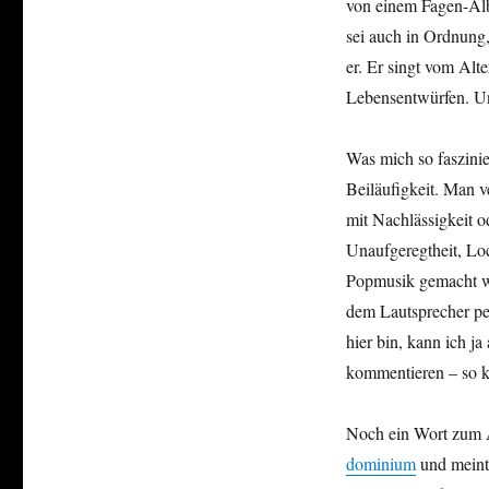
von einem Fagen-Alb
sei auch in Ordnung
er. Er singt vom Alt
Lebensentwürfen. Un
Was mich so faszinie
Beiläufigkeit. Man ve
mit Nachlässigkeit o
Unaufgeregtheit, Loc
Popmusik gemacht wi
dem Lautsprecher per
hier bin, kann ich j
kommentieren – so k
Noch ein Wort zum A
dominium
und meint 