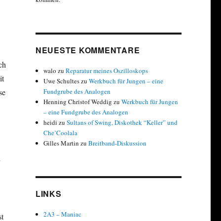
NEUESTE KOMMENTARE
ch
walo
zu
Reparatur meines Oszilloskops
it
Uwe Schultes
zu
Werkbuch für Jungen – eine
se
Fundgrube des Analogen
Henning Christof Weddig
zu
Werkbuch für Jungen
– eine Fundgrube des Analogen
heidi
zu
Sultans of Swing, Diskothek “Keller” und
Che’Coolala
Gilles Martin
zu
Breitband-Diskussion
LINKS
2A3 – Maniac
st