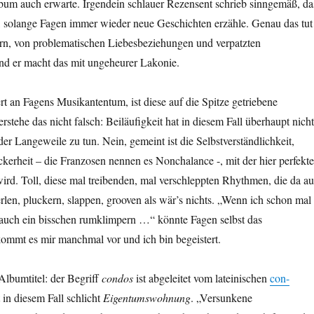
um auch erwarte. Irgendein schlauer Rezensent schrieb sinngemäß, da
, solange Fagen immer wieder neue Geschichten erzähle. Genau das tut
ern, von problematischen Liebesbeziehungen und verpatzten
d er macht das mit ungeheurer Lakonie.
rt an Fagens Musikantentum, ist diese auf die Spitze getriebene
rstehe das nicht falsch: Beiläufigkeit hat in diesem Fall überhaupt nicht
der Langeweile zu tun. Nein, gemeint ist die Selbstverständlichkeit,
kerheit – die Franzosen nennen es Nonchalance -, mit der hier perfekte
rd. Toll, diese mal treibenden, mal verschleppten Rhythmen, die da au
len, pluckern, slappen, grooven als wär’s nichts. „Wenn ich schon mal
a auch ein bisschen rumklimpern …“ könnte Fagen selbst das
ommt es mir manchmal vor und ich bin begeistert.
lbumtitel: der Begriff
condos
ist abgeleitet vom lateinischen
con-
in diesem Fall schlicht
Eigentumswohnung
. „Versunkene