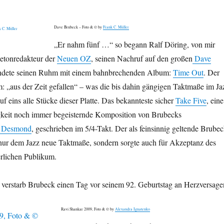
Dave Brubeck – Foto & © by
Frank C. Müller
„Er nahm fünf …“ so begann Ralf Döring, von mir
letonredakteur der
Neuen OZ
, seinen Nachruf auf den großen
Dave
ündete seinen Ruhm mit einem bahnbrechenden Album:
Time Out
. Der
„aus der Zeit gefallen“ – was die bis dahin gängigen Taktmaße im Ja
uf eins alle Stücke dieser Platte. Das bekannteste sicher
Take Five
, eine
gkeit noch immer begeisternde Komposition von Brubecks
 Desmond
, geschrieben im 5/4-Takt. Der als feinsinnig geltende Brube
 nur dem Jazz neue Taktmaße, sondern sorgte auch für Akzeptanz des
erlichen Publikum.
 verstarb Brubeck einen Tag vor seinem 92. Geburtstag an Herzversage
Ravi Shankar 2009, Foto & © by
Alexandra Ignatenko