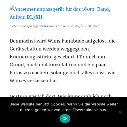
Antennenanpassgerät für das 160m-Band, Aufbau DL3XH
Demnächst wird Wims Funkbude aufgelöst, die
Gerätschaften werden weggegeben,
Erinnerungsstücke gesichert. Für mich ein
Grund, noch mal hinzufahren und ein paar
Fotos zu machen, solange noch alles so ist, wie
Wim es verlassen hat.
Gestern war ich dort. Wie immer sah ich noch
nicht das Haus, da konnte ich schon den
Diese Website benutzt Cookies. Wenn Sie die Website weiter
nutzen, gehen wir von Ihrem Einverständnis aus.
Antennenmasten ausmachen, der demnächst
OK
abgebaut wird.