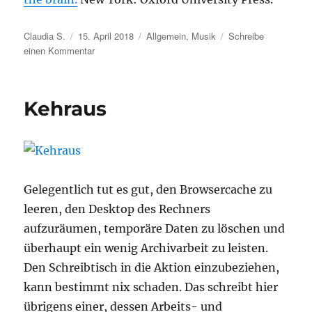
Autor
Veröffentlicht
Kategorien
Claudia S.
15. April 2018
Allgemein
,
Musik
Schreibe
am
zu
einen Kommentar
Warum
gibt
es
Kehraus
Musik?
Gelegentlich tut es gut, den Browsercache zu
leeren, den Desktop des Rechners
aufzuräumen, temporäre Daten zu löschen und
überhaupt ein wenig Archivarbeit zu leisten.
Den Schreibtisch in die Aktion einzubeziehen,
kann bestimmt nix schaden. Das schreibt hier
übrigens einer, dessen Arbeits- und