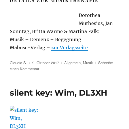
DETAILS ZUR MUSIKTHERAPIE
Dorothea
Muthesius, Jan
Sonntag, Britta Warme & Martina Falk:
Musik – Demenz – Begegnung
Mabuse-Verlag –
zur Verlagsseite
Autor
Veröffentlicht
Kategorien
Claudia S.
9. Oktober 2017
Allgemein
,
Musik
Schreibe
am
zu
einen Kommentar
Musik
als
Heiler
silent key: Wim, DL3XH