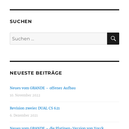
mit
EF95
/
5654
SUCHEN
/
WE403B
SU
Suchen
nach:
NEUESTE BEITRÄGE
Neues vom GRANDE – offener Aufbau
10. November 2022
Revision zweier DUAL CS 621
6. Dezember 2021
Neues vom GRANDE – die Platinen-Version von Yorck