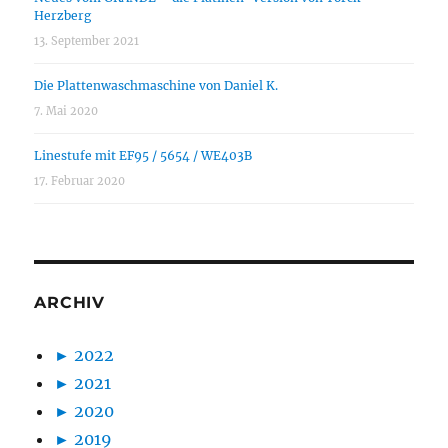
Herzberg
13. September 2021
Die Plattenwaschmaschine von Daniel K.
7. Mai 2020
Linestufe mit EF95 / 5654 / WE403B
17. Februar 2020
ARCHIV
►
2022
►
2021
►
2020
►
2019