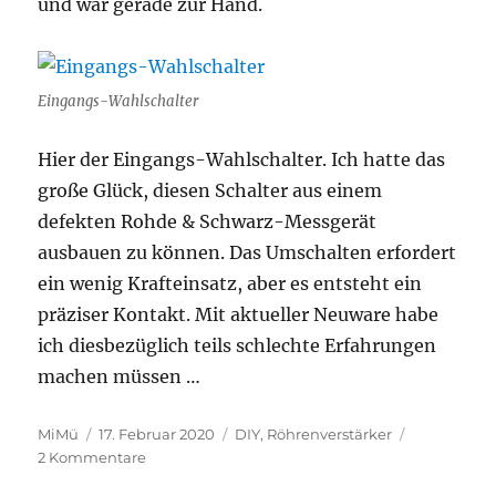
und war gerade zur Hand.
Eingangs-Wahlschalter
Hier der Eingangs-Wahlschalter. Ich hatte das
große Glück, diesen Schalter aus einem
defekten Rohde & Schwarz-Messgerät
ausbauen zu können. Das Umschalten erfordert
ein wenig Krafteinsatz, aber es entsteht ein
präziser Kontakt. Mit aktueller Neuware habe
ich diesbezüglich teils schlechte Erfahrungen
machen müssen …
Autor
Veröffentlicht
Kategorien
MiMü
17. Februar 2020
DIY
,
Röhrenverstärker
am
zu
2 Kommentare
Linestufe