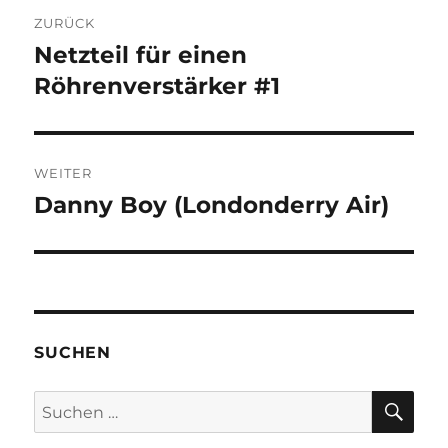
Beitragsnavigation
ZURÜCK
Netzteil für einen
Vorheriger
Beitrag:
Röhrenverstärker #1
WEITER
Danny Boy (Londonderry Air)
Nächster
Beitrag:
SUCHEN
SU
Suchen
nach: