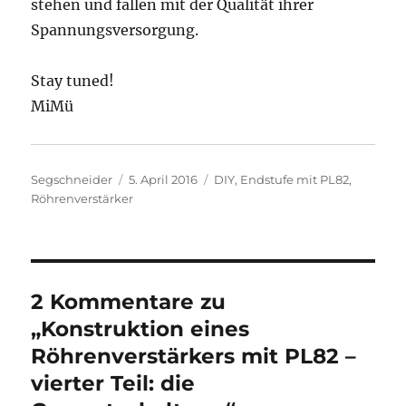
stehen und fallen mit der Qualität ihrer
Spannungsversorgung.
Stay tuned!
MiMü
Autor
Veröffentlicht
Kategorien
Segschneider
5. April 2016
DIY
,
Endstufe mit PL82
,
am
Röhrenverstärker
2 Kommentare zu
„Konstruktion eines
Röhrenverstärkers mit PL82 –
vierter Teil: die