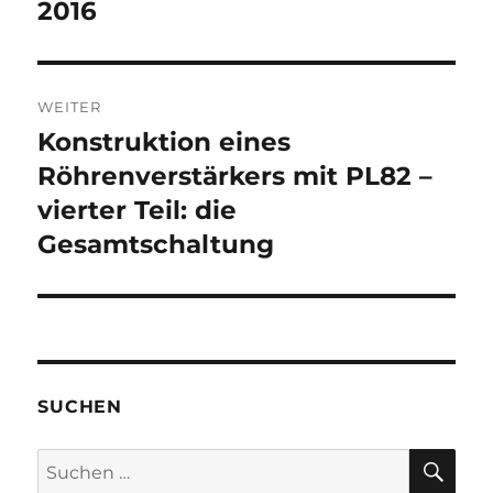
Beitrag:
2016
WEITER
Konstruktion eines
Nächster
Beitrag:
Röhrenverstärkers mit PL82 –
vierter Teil: die
Gesamtschaltung
SUCHEN
SU
Suchen