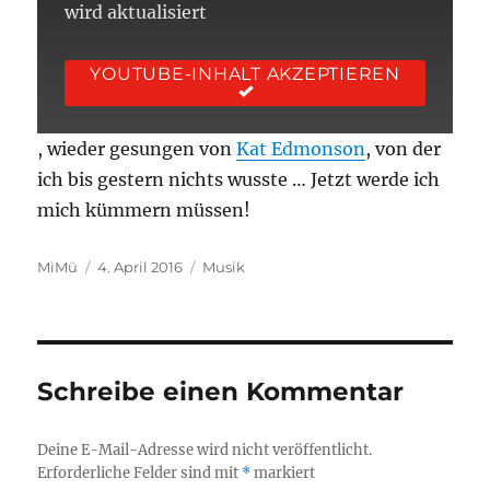
wird aktualisiert
YOUTUBE-INHALT AKZEPTIEREN
, wieder gesungen von
Kat Edmonson
, von der
ich bis gestern nichts wusste … Jetzt werde ich
mich kümmern müssen!
Autor
Veröffentlicht
Kategorien
MiMü
4. April 2016
Musik
am
Schreibe einen Kommentar
Deine E-Mail-Adresse wird nicht veröffentlicht.
Erforderliche Felder sind mit
*
markiert