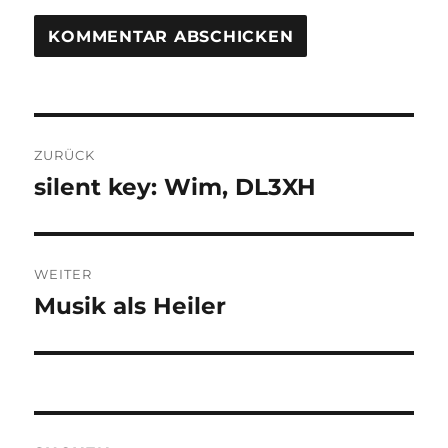
Beitragsnavigation
ZURÜCK
silent key: Wim, DL3XH
Vorheriger
Beitrag:
WEITER
Musik als Heiler
Nächster
Beitrag: