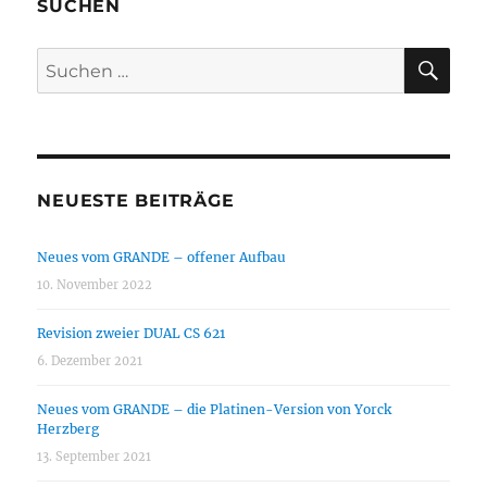
SUCHEN
SU
Suchen
nach:
NEUESTE BEITRÄGE
Neues vom GRANDE – offener Aufbau
10. November 2022
Revision zweier DUAL CS 621
6. Dezember 2021
Neues vom GRANDE – die Platinen-Version von Yorck
Herzberg
13. September 2021