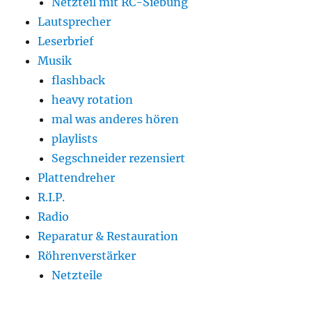
Netzteil mit RC-Siebung
Lautsprecher
Leserbrief
Musik
flashback
heavy rotation
mal was anderes hören
playlists
Segschneider rezensiert
Plattendreher
R.I.P.
Radio
Reparatur & Restauration
Röhrenverstärker
Netzteile