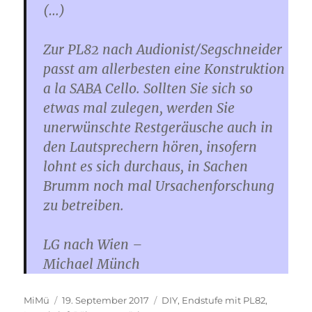
(…)
Zur PL82 nach Audionist/Segschneider
passt am allerbesten eine Konstruktion
a la SABA Cello. Sollten Sie sich so
etwas mal zulegen, werden Sie
unerwünschte Restgeräusche auch in
den Lautsprechern hören, insofern
lohnt es sich durchaus, in Sachen
Brumm noch mal Ursachenforschung
zu betreiben.
LG nach Wien –
Michael Münch
Autor
Veröffentlicht
Kategorien
MiMü
19. September 2017
DIY
,
Endstufe mit PL82
,