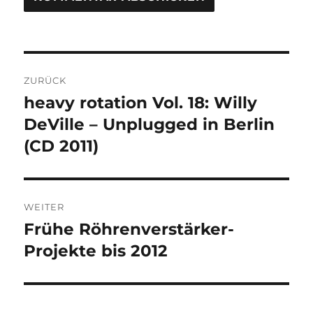
Beitragsnavigation
ZURÜCK
heavy rotation Vol. 18: Willy
Vorheriger
Beitrag:
DeVille – Unplugged in Berlin
(CD 2011)
WEITER
Frühe Röhrenverstärker-
Nächster
Beitrag:
Projekte bis 2012