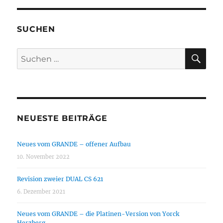
SUCHEN
SU
Suchen
nach:
NEUESTE BEITRÄGE
Neues vom GRANDE – offener Aufbau
10. November 2022
Revision zweier DUAL CS 621
6. Dezember 2021
Neues vom GRANDE – die Platinen-Version von Yorck
Herzberg