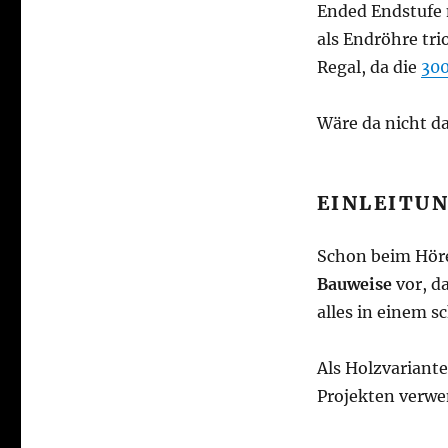
Ended Endstufe m
als Endröhre tri
Regal, da die
300
Wäre da nicht d
EINLEITU
Schon beim Hör
Bauweise
vor, d
alles in einem s
Als Holzvariante
Projekten verwe