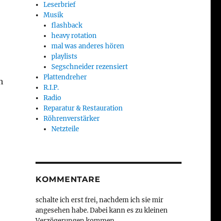
Leserbrief
Musik
flashback
heavy rotation
mal was anderes hören
playlists
Segschneider rezensiert
Plattendreher
n
R.I.P.
Radio
Reparatur & Restauration
Röhrenverstärker
Netzteile
KOMMENTARE
schalte ich erst frei, nachdem ich sie mir
angesehen habe. Dabei kann es zu kleinen
Verzögerungen kommen.