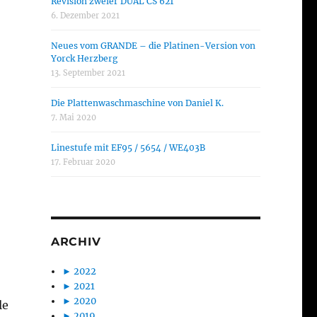
Revision zweier DUAL CS 621
6. Dezember 2021
Neues vom GRANDE – die Platinen-Version von
Yorck Herzberg
13. September 2021
Die Plattenwaschmaschine von Daniel K.
7. Mai 2020
Linestufe mit EF95 / 5654 / WE403B
17. Februar 2020
ARCHIV
►
2022
►
2021
►
2020
le
►
2019