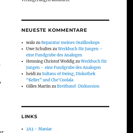
NEUESTE KOMMENTARE
walo
zu
Reparatur meines Oszilloskops
n
Uwe Schultes
zu
Werkbuch für Jungen –
eine Fundgrube des Analogen
Henning Christof Weddig
zu
Werkbuch für
r
Jungen – eine Fundgrube des Analogen
heidi
zu
Sultans of Swing, Diskothek
“Keller” und Che’Coolala
o
Gilles Martin
zu
Breitband-Diskussion
LINKS
2A3 – Maniac
er