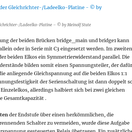
eichrichter-/Ladeelko-Platine – © by Meinolf Stute
tung der beiden Brücken bridge_main und bridge1 kann
 allein oder in Serie mit C3 eingesetzt werden. Im zweite
 der beiden Elkos ein Symmetrierwiderstand parallel. Die
derstände bilden somit einen Spannungsteiler, der dafü
 die anliegende Gleichspannung auf die beiden Elkos 1:1
annungsfestigkeit der Serienschaltung ist dann doppelt s
Einzelelkos, allerdings halbiert sich bei zwei gleichen
ie Gesamtkapazität .
lten
der Endstufe über einen herkömmlichen, die
ennenden Schalter zu vermeiden, wurde diese Aufgabe
rspannung gesteuerten Relais übetragen. Ein zusätzlich