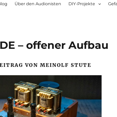
Blog
Über den Audionisten
DIY-Projekte
Gef
E – offener Aufbau
EITRAG VON MEINOLF STUTE