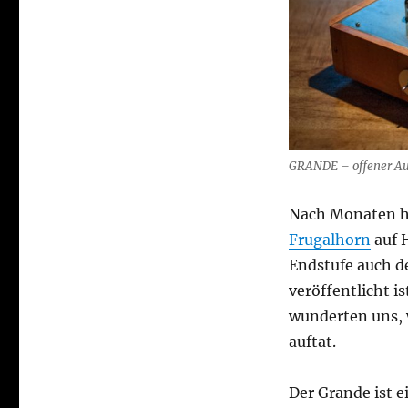
–
offener
Aufbau
GRANDE – offener Auf
Nach Monaten ha
Frugalhorn
auf H
Endstufe auch d
veröffentlicht i
wunderten uns, 
auftat.
Der Grande ist 