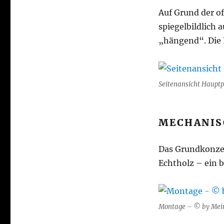
Auf Grund der o
spiegelbildlich 
„hängend“. Die P
Seitenansicht Hauptp
MECHANIS
Das Grundkonzep
Echtholz – ein 
Montage – © by Mein