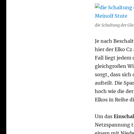
die Schaltung der Gl
Je nach Beschal
hier der Elko C2
Fall liegt jedem
gleichgroßen Wi
sorgt, dass sich
aufteilt. Die Sp
hoch wie die der 
Elkos in Reihe d
Um das
Einscha
Netzspannung tr
einem mit Niede