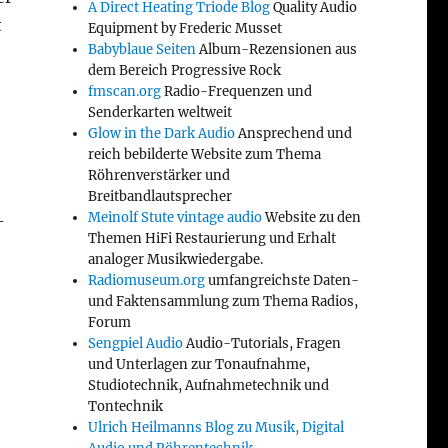
A Direct Heating Triode Blog
Quality Audio
t
Equipment by Frederic Musset
Babyblaue Seiten
Album-Rezensionen aus
dem Bereich Progressive Rock
fmscan.org
Radio-Frequenzen und
Senderkarten weltweit
Glow in the Dark Audio
Ansprechend und
reich bebilderte Website zum Thema
Röhrenverstärker und
Breitbandlautsprecher
Meinolf Stute vintage audio
Website zu den
–
Themen HiFi Restaurierung und Erhalt
analoger Musikwiedergabe.
Radiomuseum.org
umfangreichste Daten-
und Faktensammlung zum Thema Radios,
Forum
Sengpiel Audio
Audio-Tutorials, Fragen
und Unterlagen zur Tonaufnahme,
Studiotechnik, Aufnahmetechnik und
Tontechnik
Ulrich Heilmanns Blog zu Musik, Digital