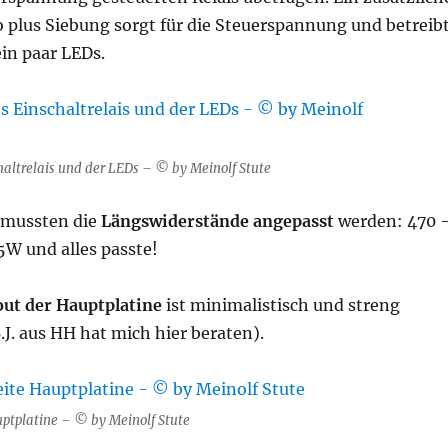
 plus Siebung sorgt für die Steuerspannung und betreib
in paar LEDs.
haltrelais und der LEDs – © by Meinolf Stute
e mussten die
Längswiderstände angepasst
werden: 470 
W und alles passte!
out der Hauptplatine
ist minimalistisch und streng
J. aus HH hat mich hier beraten).
ptplatine – © by Meinolf Stute