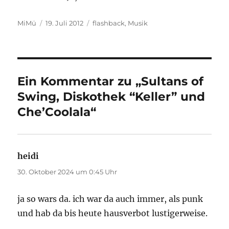
Autor
Veröffentlicht
Kategorien
MiMü
19. Juli 2012
flashback
,
Musik
am
Ein Kommentar zu „Sultans of
Swing, Diskothek “Keller” und
Che’Coolala“
heidi
sagt:
30. Oktober 2024 um 0:45 Uhr
ja so wars da. ich war da auch immer, als punk
und hab da bis heute hausverbot lustigerweise.