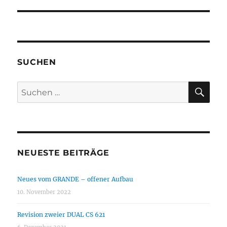
SUCHEN
SU
Suchen
nach:
NEUESTE BEITRÄGE
Neues vom GRANDE – offener Aufbau
10. November 2022
Revision zweier DUAL CS 621