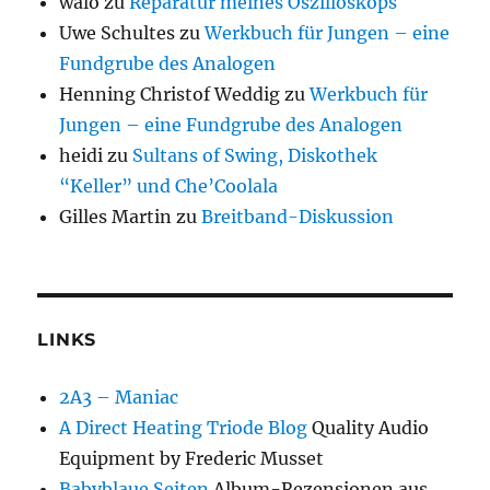
walo
zu
Reparatur meines Oszilloskops
Uwe Schultes
zu
Werkbuch für Jungen – eine
Fundgrube des Analogen
Henning Christof Weddig
zu
Werkbuch für
Jungen – eine Fundgrube des Analogen
heidi
zu
Sultans of Swing, Diskothek
“Keller” und Che’Coolala
Gilles Martin
zu
Breitband-Diskussion
LINKS
2A3 – Maniac
A Direct Heating Triode Blog
Quality Audio
Equipment by Frederic Musset
Babyblaue Seiten
Album-Rezensionen aus