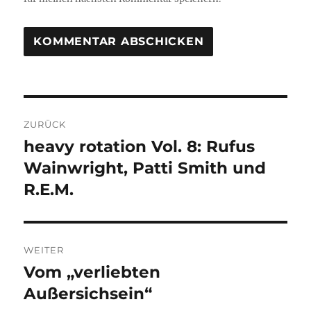
Beitragsnavigation
ZURÜCK
heavy rotation Vol. 8: Rufus
Vorheriger
Beitrag:
Wainwright, Patti Smith und
R.E.M.
WEITER
Vom „verliebten
Nächster
Beitrag:
Außersichsein“