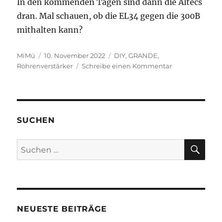
In den kommenden Tagen sind dann die Altecs
dran. Mal schauen, ob die EL34 gegen die 300B
mithalten kann?
Autor
Veröffentlicht
Kategorien
MiMü
10. November 2022
DIY
,
GRANDE
,
am
zu
Röhrenverstärker
Schreibe einen Kommentar
Neues
vom
GRANDE
–
offener
SUCHEN
Aufbau
SU
Suchen
nach:
NEUESTE BEITRÄGE