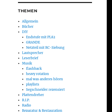
THEMEN
Allgemein
Bücher
DIY
Endstufe mit PL82
GRANDE
Netzteil mit RC-Siebung
Lautsprecher
Leserbrief
Musik
flashback
heavy rotation
mal was anderes hören
playlists
Segschneider rezensiert
Plattendreher
R.I.P.
Radio
Reparatur & Restauration