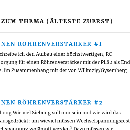
 ZUM THEMA (ÄLTESTE ZUERST)
EINEN RÖHRENVERSTÄRKER #1
hreibe ich den Aufbau einer höchstwertigen, RC-
orgung für einen Röhrenverstärker mit der PL82 als En
re. Im Zusammenhang mit der von Wilimzig/Gysemberg
EINEN RÖHRENVERSTÄRKER #2
bung Wie viel Siebung soll nun sein und wie wird das
r ausgedrückt: um wieviel müssen Wechselspannungsres
ichspannung gedämpft werden? Dazu müssen wir ...