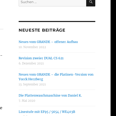
nach:
NEUESTE BEITRÄGE
Neues vom GRANDE – offener Aufbau
10. November 2022
d-
Revision zweier DUAL CS 621
6. Dezember 2021
Neues vom GRANDE – die Platinen-Version von
Yorck Herzberg
13. September 2021
Die Plattenwaschmaschine von Daniel K.
7. Mai 2020
te
Linestufe mit EF95 / 5654 / WE403B