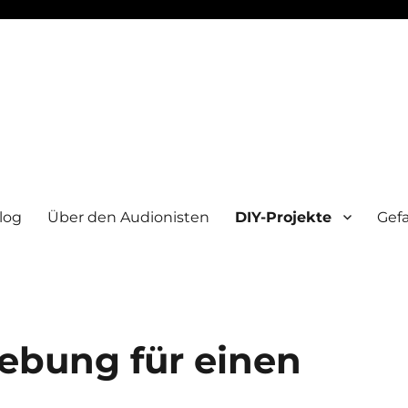
log
Über den Audionisten
DIY-Projekte
Gef
iebung für einen