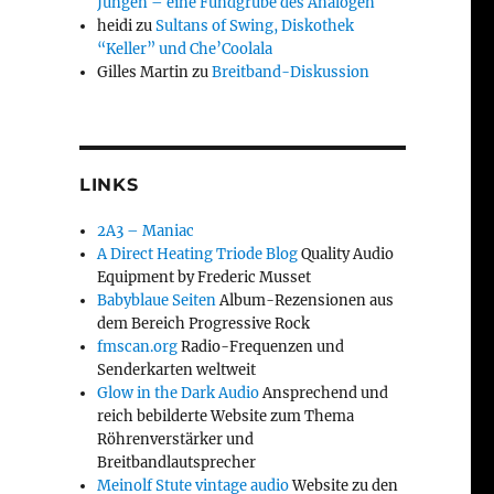
Jungen – eine Fundgrube des Analogen
heidi
zu
Sultans of Swing, Diskothek
“Keller” und Che’Coolala
Gilles Martin
zu
Breitband-Diskussion
LINKS
2A3 – Maniac
A Direct Heating Triode Blog
Quality Audio
Equipment by Frederic Musset
Babyblaue Seiten
Album-Rezensionen aus
dem Bereich Progressive Rock
fmscan.org
Radio-Frequenzen und
Senderkarten weltweit
Glow in the Dark Audio
Ansprechend und
reich bebilderte Website zum Thema
Röhrenverstärker und
Breitbandlautsprecher
Meinolf Stute vintage audio
Website zu den